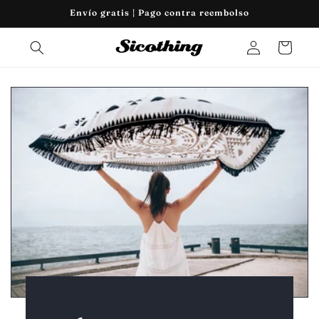
Ir
Envío gratis | Pago contra reembolso
directamente
al contenido
Iniciar
Carrito
sesión