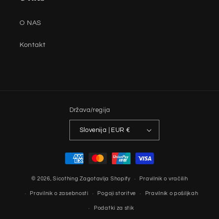
O NAS
Kontakt
Država/regija
Slovenija | EUR €
Načini
plačila
© 2026,
Sicothing
Zagotavlja Shopify
Pravilnik o vračilih
Pravilnik o zasebnosti
Pogoji storitve
Pravilnik o pošiljkah
Podatki za stik