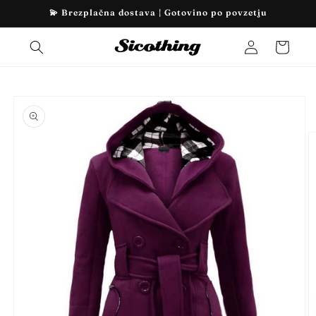
Preskoči
💫 Brezplačna dostava | Gotovino po povzetju
na
vsebino
Prijava
Košarica
Preskoči
na
informacije
o izdelku