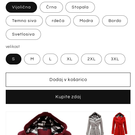
Vijolična
Črna
Stopala
Temno siva
rdeča
Modra
Bordo
Svetlosiva
velikost
S
M
L
XL
2XL
3XL
Dodaj v košarico
Kupite zdaj