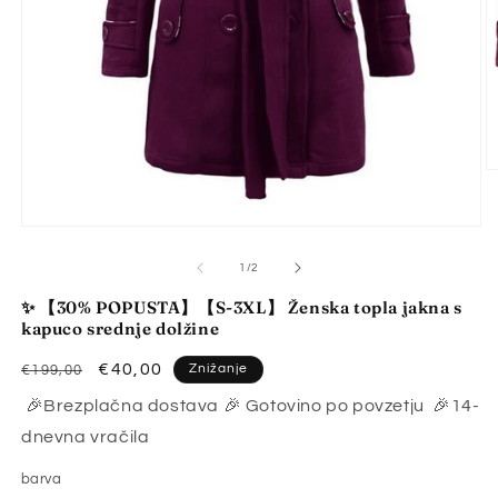
P
v
2
o
Predstavnostne
v
vsebine
m
1
od
1
/
2
n
odprite
v
✨ 【30% POPUSTA】【S-3XL】 Ženska topla jakna s
modalnem
kapuco srednje dolžine
načinu
Redna
Znižana
€40,00
Znižanje
€199,00
cena
cena
🎉Brezplačna dostava 🎉 Gotovino po povzetju 🎉14-
dnevna vračila
barva