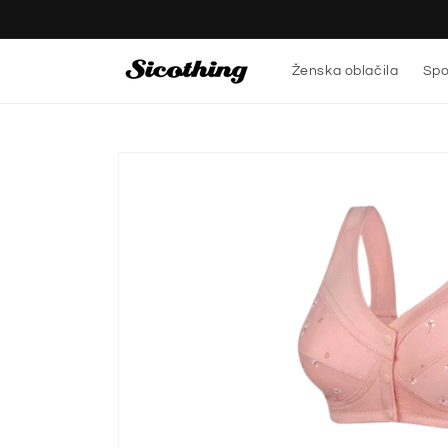
Preskoči
na
vsebino
Ženska oblačila
Spo
Preskoči
na
informacije
o izdelku