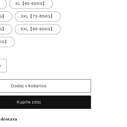
】
XL【60-65KG】
KG】
3XL【75-85KG】
KG】
5XL【90-95KG】
5KG】
Povečaj
količino
za
izdelek
Dodaj v košarico
✨
【Kupi
Kupite zdaj
1
Get
2
 dostava
Free】