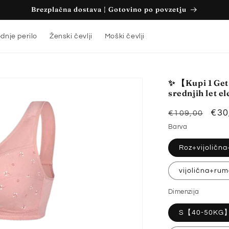
Brezplačna dostava | Gotovino po povzetju
dnje perilo
Ženski čevlji
Moški čevlji
✨ 【Kupi 1 Ge
srednjih let 
Redna
Zni
€30
€109,00
cena
cen
Barva
Roz+vijoličn
vijolična+ru
Dimenzija
S【40-50KG