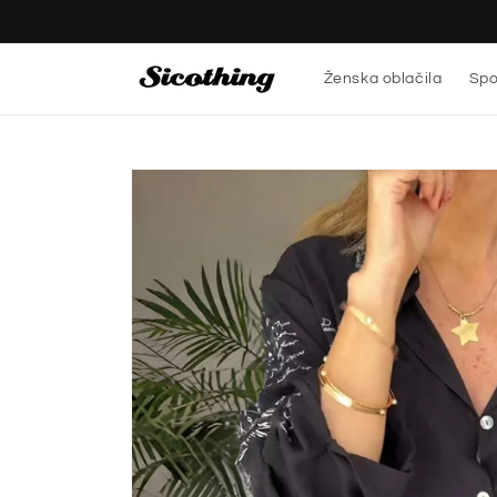
Preskoči
na
vsebino
Ženska oblačila
Spo
Preskoči
na
informacije
o izdelku