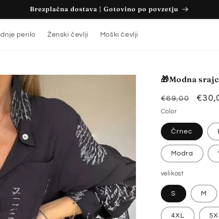
Brezplačna dostava | Gotovino po povzetju
dnje perilo
Ženski čevlji
Moški čevlji
🎁Modna srajc
Redna
Zniž
€30,
€69,00
cena
cen
Color
Črnec
Modra
velikost
S
M
4XL
5X