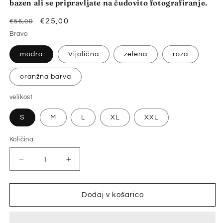
bazen ali se pripravljate na čudovito fotografiranje.
Redna
Znižana
€25,00
€56,00
cena
cena
Brava
modra
Vijolična
zelena
roza
oranžna barva
velikost
S
M
L
XL
XXL
Količina
Količina
Pomanjšaš
Povečaj
količino
količino
za
za
izdelek
izdelek
Dodaj v košarico
🏖️
🏖️
👙
👙