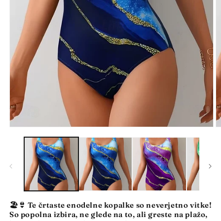
P
Predstavnostne
v
vsebine
2
1
o
odprite
v
v
m
modalnem
n
načinu
🏖️👙 Te črtaste enodelne kopalke so neverjetno vitke!
So popolna izbira, ne glede na to, ali greste na plažo,