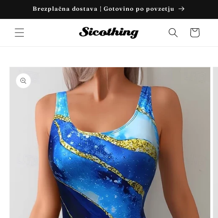
Preskoči
Brezplačna dostava | Gotovino po povzetju
na
vsebino
Košarica
Preskoči
na
informacije
o izdelku