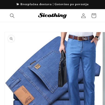
Preskoči
💫 Brezplačna dostava | Gotovino po povzetju
na
vsebino
Prijava
Košarica
Preskoči
na
informacije
o izdelku