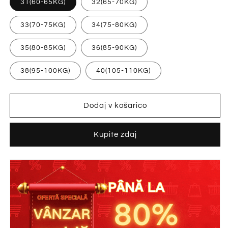
31(60-65KG)
32(65-70KG)
33(70-75KG)
34(75-80KG)
35(80-85KG)
36(85-90KG)
38(95-100KG)
40(105-110KG)
Dodaj v košarico
Kupite zdaj