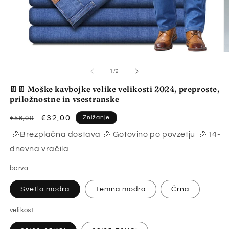
Predstavnostne
P
vsebine
v
1
2
od
1
/
2
odprite
o
v
v
👖👖 Moške kavbojke velike velikosti 2024, preproste,
modalnem
m
priložnostne in vsestranske
načinu
n
Redna
Znižana
€32,00
Znižanje
€56,00
cena
cena
🎉Brezplačna dostava 🎉 Gotovino po povzetju 🎉14-
dnevna vračila
barva
Svetlo modra
Temna modra
Črna
velikost