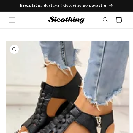
Preskoči
Brezplačna dostava | Gotovino po povzetju
na
vsebino
Košarica
Preskoči
na
informacije
o izdelku