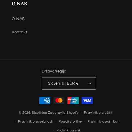
O NAS
O NAS
Kontakt
Država/regija
Slovenija | EUR €
Načini
plačila
© 2026,
Sicothing
Zagotavlja Shopify
Pravilnik o vračilih
Pravilnik o zasebnosti
Pogoji storitve
Pravilnik o pošiljkah
Podatki za stik