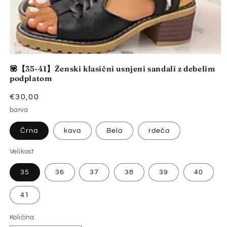
Predstavnostne
vsebine
💟【35-41】Ženski klasični usnjeni sandali z debelim
1
podplatom
odprite
v
modalnem
Redna
€30,00
načinu
cena
barva
Črna
kava
Bela
rdeča
Velikost
35
36
37
38
39
40
41
Količina
Količina