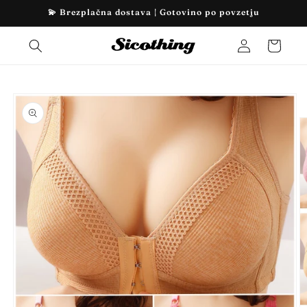
Preskoči
💫 Brezplačna dostava | Gotovino po povzetju
na
vsebino
Prijava
Košarica
Preskoči
na
informacije
o izdelku