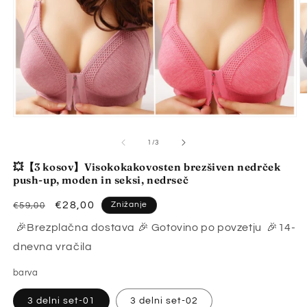
P
v
2
Predstavnostne
o
vsebine
v
1
od
1
/
3
m
odprite
n
v
💥【3 kosov】Visokokakovosten brezšiven nedrček
modalnem
push-up, moden in seksi, nedrseč
načinu
Redna
Znižana
€28,00
Znižanje
€59,00
cena
cena
🎉Brezplačna dostava 🎉 Gotovino po povzetju 🎉14-
dnevna vračila
barva
3 delni set-01
3 delni set-02