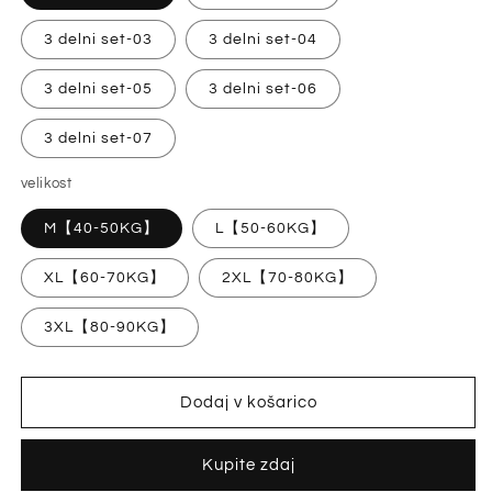
3 delni set-03
3 delni set-04
3 delni set-05
3 delni set-06
3 delni set-07
velikost
M【40-50KG】
L【50-60KG】
XL【60-70KG】
2XL【70-80KG】
3XL【80-90KG】
Dodaj v košarico
Kupite zdaj