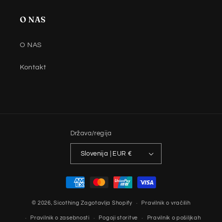
O NAS
O NAS
Kontakt
Država/regija
Slovenija | EUR €
Načini
plačila
© 2026,
Sicothing
Zagotavlja Shopify
Pravilnik o vračilih
Pravilnik o zasebnosti
Pogoji storitve
Pravilnik o pošiljkah