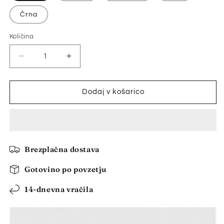
Črna
Količina
Količina
Pomanjšaš
Povečaj
količino
količino
za
za
izdelek
izdelek
Dodaj v košarico
🔥
🔥
🚗
🚗
【1
【1
komplet
komplet
3
3
Brezplačna dostava
kosov】
kosov】
Lesen
Lesen
Gotovino po povzetju
protizdrsni
protizdrsni
pokrov
pokrov
14-dnevna vračila
za
za
avtomobilski
avtomobilski
volan
volan