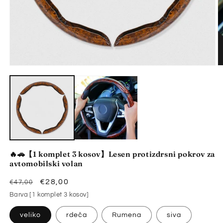
Predstavnostne
vsebine
P
1
v
odprite
2
v
o
modalnem
v
načinu
m
n
🔥🚗【1 komplet 3 kosov】Lesen protizdrsni pokrov za
avtomobilski volan
Redna
Znižana
€28,00
€47,00
cena
cena
Barva [1 komplet 3 kosov]
veliko
rdeča
Rumena
siva