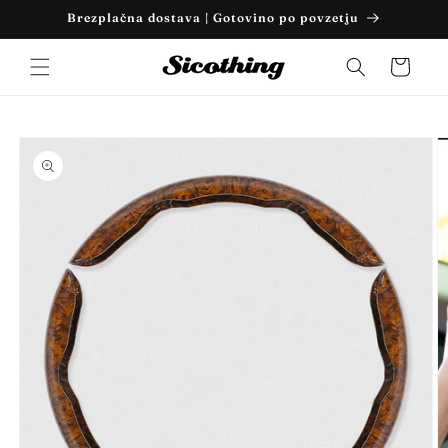
Preskoči
Brezplačna dostava | Gotovino po povzetju
na
vsebino
Košarica
Preskoči
na
informacije
o izdelku