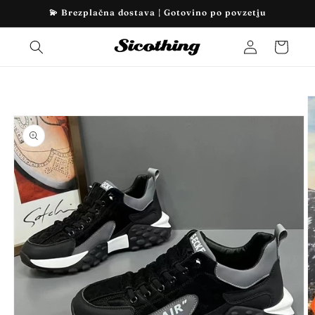
Preskoči
💫 Brezplačna dostava | Gotovino po povzetju
na
vsebino
Prijava
Košarica
Preskoči
na
informacije
o izdelku