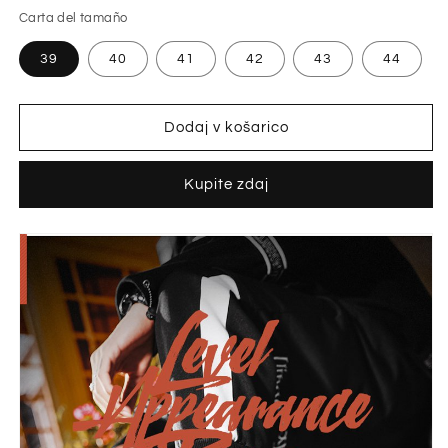
Carta del tamaño
39
40
41
42
43
44
Dodaj v košarico
Kupite zdaj