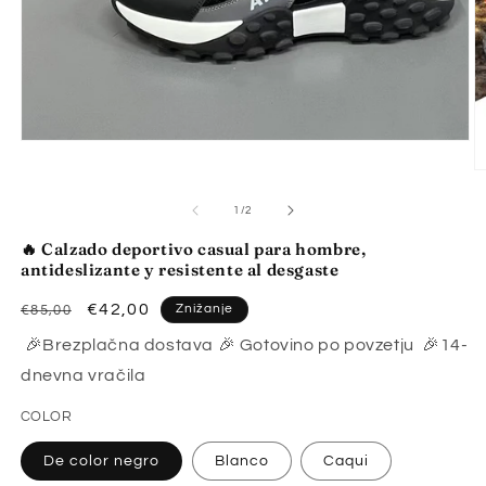
Predstavnostne
vsebine
P
1
v
odprite
2
od
v
1
/
2
o
modalnem
v
načinu
🔥 Calzado deportivo casual para hombre,
m
antideslizante y resistente al desgaste
n
Redna
Znižana
€42,00
Znižanje
€85,00
cena
cena
🎉Brezplačna dostava 🎉 Gotovino po povzetju 🎉14-
dnevna vračila
COLOR
De color negro
Blanco
Caqui