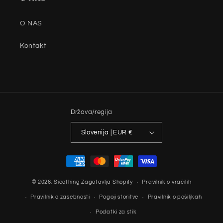
O NAS
Kontakt
Država/regija
Slovenija | EUR €
Načini
plačila
© 2026,
Sicothing
Zagotavlja Shopify
Pravilnik o vračilih
Pravilnik o zasebnosti
Pogoji storitve
Pravilnik o pošiljkah
Podatki za stik