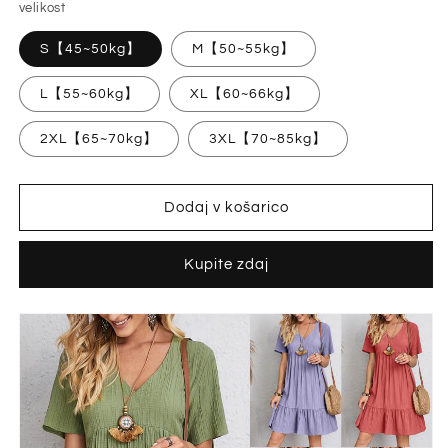
velikost
S【45~50kg】
M【50~55kg】
L【55~60kg】
XL【60~66kg】
2XL【65~70kg】
3XL【70~85kg】
Dodaj v košarico
Kupite zdaj