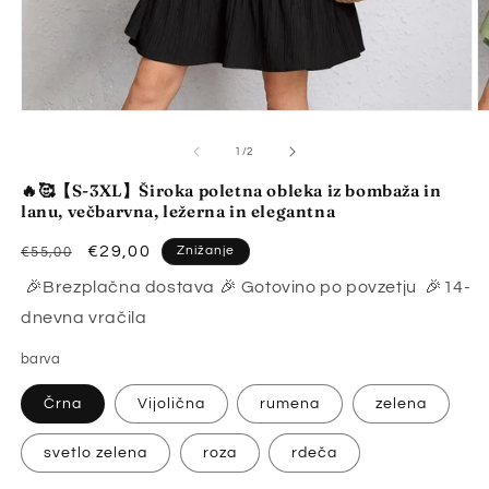
Predstavnostne
P
vsebine
v
1
2
od
1
/
2
odprite
o
v
v
🔥🥰【S-3XL】Široka poletna obleka iz bombaža in
modalnem
m
lanu, večbarvna, ležerna in elegantna
načinu
n
Redna
Znižana
€29,00
Znižanje
€55,00
cena
cena
🎉Brezplačna dostava 🎉 Gotovino po povzetju 🎉14-
dnevna vračila
barva
Črna
Vijolična
rumena
zelena
svetlo zelena
roza
rdeča