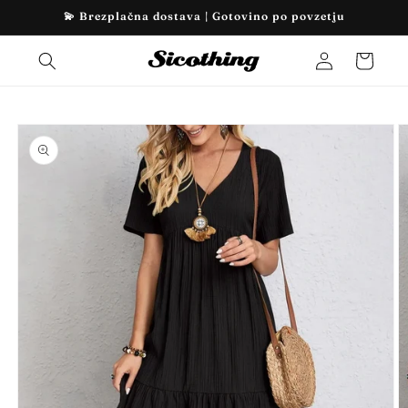
Preskoči
💫 Brezplačna dostava | Gotovino po povzetju
na
vsebino
Prijava
Košarica
Preskoči
na
informacije
o izdelku