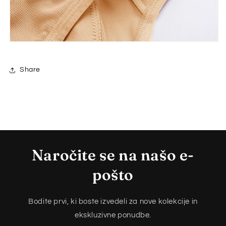
Share
Naročite se na našo e-
pošto
Bodite prvi, ki boste izvedeli za nove kolekcije in
ekskluzivne ponudbe.