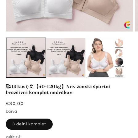
Predstavnostne
P
vsebine
v
1
2
odprite
o
v
v
modalnem
m
načinu
n
🥰 (3 kosi)👙【40-120kg】Nov ženski športni
brezšivni komplet nedrčkov
Redna
€30,00
cena
barva
3 delni komplet
velikost