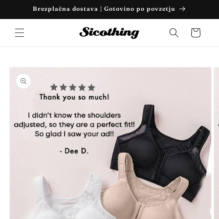
Preskoči
Brezplačna dostava | Gotovino po povzetju
na
vsebino
Košarica
Preskoči
na
informacije
o izdelku