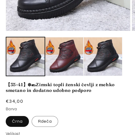
Predstavnostne
P
vsebine
v
1
2
odprite
o
v
v
modalnem
m
načinu
n
【35-41】❄️🥿Zimski topli ženski čevlji z mehko
smetano in dodatno udobno podporo
Redna
€34,00
cena
Barva
Črna
Rdeča
Velikost