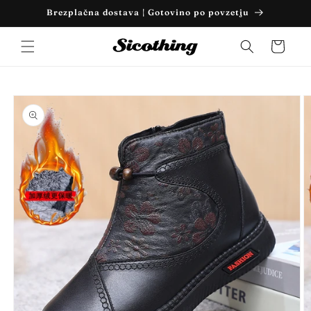
Preskoči
Brezplačna dostava | Gotovino po povzetju
na
vsebino
Košarica
Preskoči
na
informacije
o izdelku