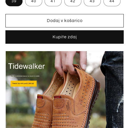
39
40
41
42
43
44
Dodaj v košarico
Kupite zdaj