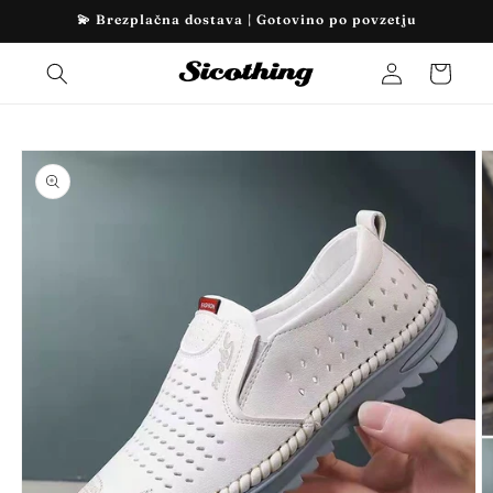
Preskoči
💫 Brezplačna dostava | Gotovino po povzetju
na
vsebino
Prijava
Košarica
Preskoči
na
informacije
o izdelku