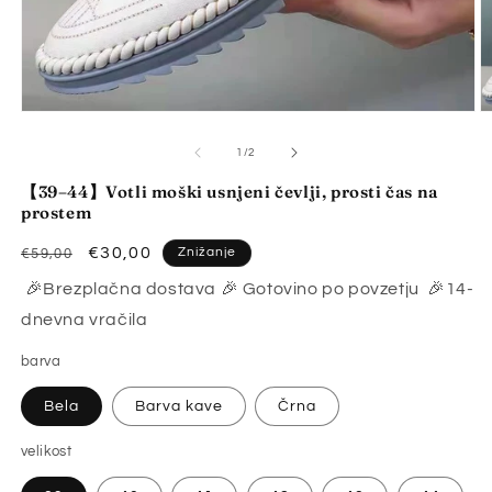
Predstavnostne
P
vsebine
v
1
2
od
1
/
2
odprite
o
v
v
【39–44】Votli moški usnjeni čevlji, prosti čas na
modalnem
m
prostem
načinu
n
Redna
Znižana
€30,00
Znižanje
€59,00
cena
cena
🎉Brezplačna dostava 🎉 Gotovino po povzetju 🎉14-
dnevna vračila
barva
Bela
Barva kave
Črna
velikost