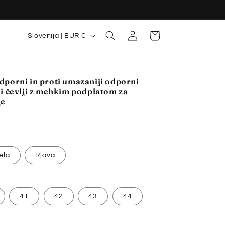
D
Prijava
Košarica
Slovenija | EUR €
r
ž
a
dporni in proti umazaniji odporni
i čevlji z mehkim podplatom za
v
je
a
/
r
e
ela
Rjava
g
i
41
42
43
44
j
a