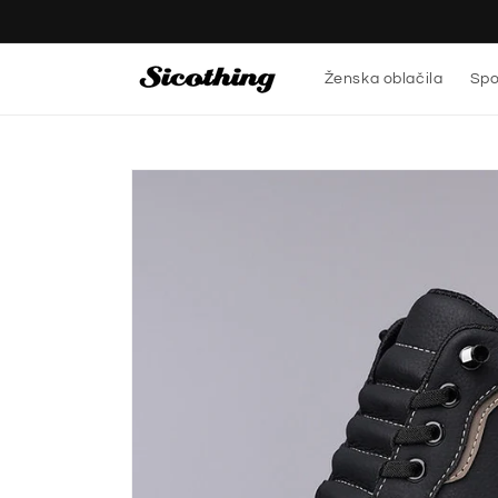
Preskoči
na
vsebino
Ženska oblačila
Spo
Preskoči
na
informacije
o izdelku