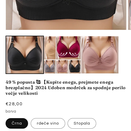
Predstavnostne
P
vsebine
v
1
2
odprite
o
v
v
modalnem
m
načinu
n
49 % popusta 🥰 【Kupite enega, prejmete enega
brezplačno】2024 Udoben modrček za spodnje perilo
večje velikosti
Redna
€28,00
cena
barva
Črna
rdeče vino
Stopala