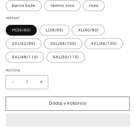
barva kože
temno siva
roza
velikost
M(36/80)
L(38/85)
XL(40/90)
2XL(42/95)
3XL(44/100)
4XL(46/105)
5XL(48/110)
6XL(50/115)
Količina
Količina
Pomanjšaš
Povečaj
količino
količino
za
za
izdelek
izdelek
Dodaj v košarico
49
49
%
%
popusta
popusta
🥰
🥰