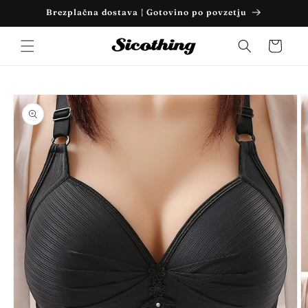
Preskoči
Brezplačna dostava | Gotovino po povzetju
na
vsebino
Košarica
Preskoči
na
informacije
o izdelku