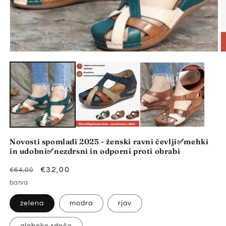
P
Predstavnostne
v
vsebine
2
1
o
odprite
v
v
m
modalnem
n
načinu
Novosti spomladi 2025 - ženski ravni čevlji✅mehki
in udobni✅nezdrsni in odporni proti obrabi
Redna
Znižana
€32,00
€64,00
cena
cena
barva
zelena
modra
rjav
globoko rdeče