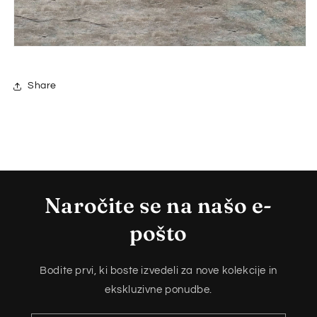
Share
Naročite se na našo e-
pošto
Bodite prvi, ki boste izvedeli za nove kolekcije in
ekskluzivne ponudbe.