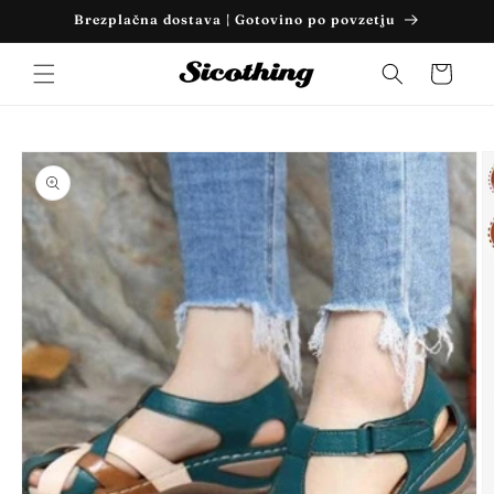
Preskoči
Brezplačna dostava | Gotovino po povzetju
na
vsebino
Košarica
Preskoči
na
informacije
o izdelku