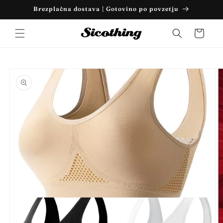
Preskoči
Brezplačna dostava | Gotovino po povzetju
na
vsebino
Košarica
Preskoči
na
informacije
o izdelku