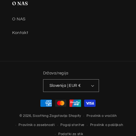
O NAS
O NAS
Kontakt
Država/regija
Slovenija | EUR €
Načini
plačila
© 2026,
Sicothing
Zagotavlja Shopify
Pravilnik o vračilih
Pravilnik o zasebnosti
Pogoji storitve
Pravilnik o pošiljkah
Podatki za stik