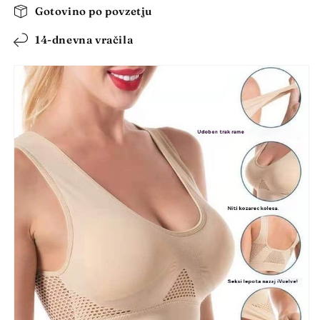
modrček
modrček
Gotovino po povzetju
velike
velike
velikosti
velikosti
14-dnevna vračila
【40–
【40–
120
120
kg】
kg】