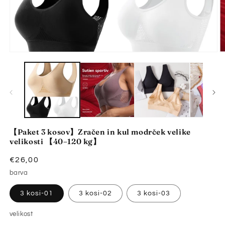
Predstavnostne
P
vsebine
v
1
2
odprite
o
v
v
modalnem
m
načinu
n
【Paket 3 kosov】Zračen in kul modrček velike
velikosti 【40–120 kg】
Redna
€26,00
cena
barva
3 kosi-01
3 kosi-02
3 kosi-03
velikost