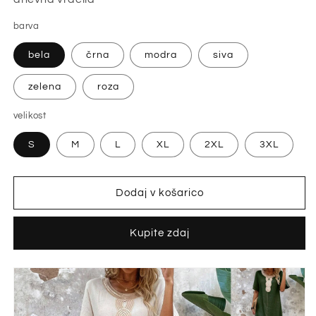
barva
bela
črna
modra
siva
zelena
roza
velikost
S
M
L
XL
2XL
3XL
Dodaj v košarico
Kupite zdaj