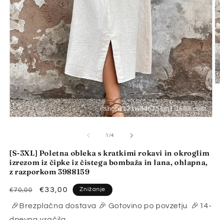
P
v
2
o
v
Predstavnostne
m
vsebine
n
1
od
1
/
4
odprite
v
[S-3XL] Poletna obleka s kratkimi rokavi in okroglim
modalnem
izrezom iz čipke iz čistega bombaža in lana, ohlapna,
načinu
z razporkom 3988159
Redna
Znižana
€33,00
Znižanje
€70,00
cena
cena
🎉Brezplačna dostava 🎉 Gotovino po povzetju 🎉14-
dnevna vračila