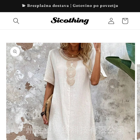
Preskoči
💫 Brezplačna dostava | Gotovino po povzetju
na
vsebino
Prijava
Košarica
Preskoči
na
informacije
o izdelku