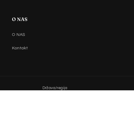
O NAS
O NAS
Kontakt
Država/regija
Slovenija | EUR €
Načini
plačila
© 2026,
Sicothing
Zagotavlja Shopify
Pravilnik o vračilih