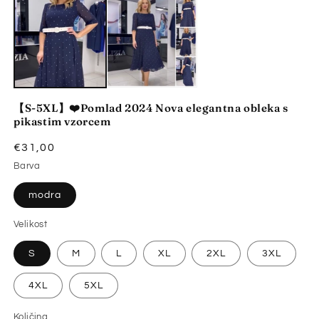
1
odprite
v
modalnem
načinu
【S-5XL】❤️Pomlad 2024 Nova elegantna obleka s
pikastim vzorcem
Redna
€31,00
cena
Barva
modra
Velikost
S
M
L
XL
2XL
3XL
4XL
5XL
Količina