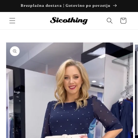
Preskoči
Brezplačna dostava | Gotovino po povzetju
na
vsebino
Košarica
Preskoči
na
informacije
o izdelku