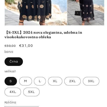
Predstavnostne
vsebine
【S-5XL】2024 nova elegantna, udobna in
1
visokokakovostna obleka
odprite
v
modalnem
Redna
Znižana
€31,00
€59,00
načinu
cena
cena
barva
Črna
velikost
S
M
L
XL
2XL
3XL
4XL
5XL
Količina
Količina