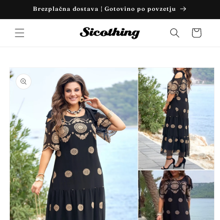
Preskoči
Brezplačna dostava | Gotovino po povzetju
na
vsebino
Košarica
Preskoči
na
informacije
o izdelku