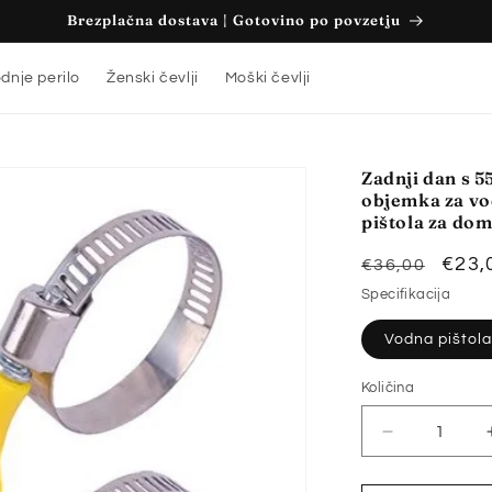
Brezplačna dostava | Gotovino po povzetju
dnje perilo
Ženski čevlji
Moški čevlji
Zadnji dan s 5
objemka za vo
pištola za do
Redna
Zniž
€23,
€36,00
cena
cen
Specifikacija
Vodna pištol
Količina
Količina
Pomanjšaš
količino
za