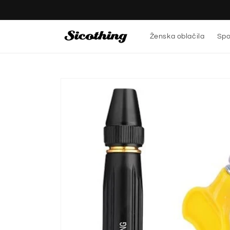
Preskoči
na
vsebino
Ženska oblačila
Spo
Preskoči
na
informacije
o izdelku