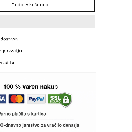
izdelek
Dodaj v košarico
Zadnji
dan
s
55
%
 dostava
popustom
-
o povzetju
🔥
【Vodna
račila
pištola
*
1
+
objemka
za
vodno
cev
*
2】
a
Visokotlačna