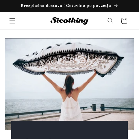
Preskoči
Brezplačna dostava | Gotovino po povzetju
na
sadržaj
Košarica