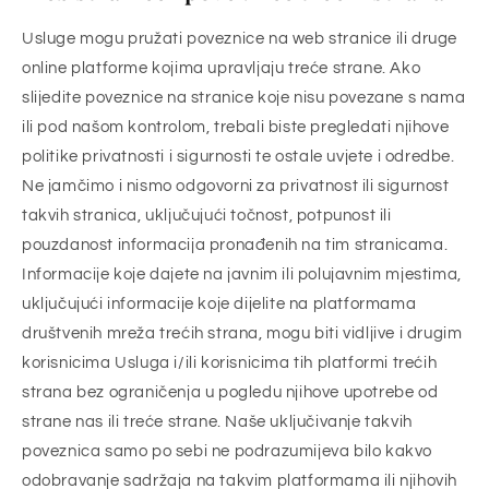
Usluge mogu pružati poveznice na web stranice ili druge
online platforme kojima upravljaju treće strane. Ako
slijedite poveznice na stranice koje nisu povezane s nama
ili pod našom kontrolom, trebali biste pregledati njihove
politike privatnosti i sigurnosti te ostale uvjete i odredbe.
Ne jamčimo i nismo odgovorni za privatnost ili sigurnost
takvih stranica, uključujući točnost, potpunost ili
pouzdanost informacija pronađenih na tim stranicama.
Informacije koje dajete na javnim ili polujavnim mjestima,
uključujući informacije koje dijelite na platformama
društvenih mreža trećih strana, mogu biti vidljive i drugim
korisnicima Usluga i/ili korisnicima tih platformi trećih
strana bez ograničenja u pogledu njihove upotrebe od
strane nas ili treće strane. Naše uključivanje takvih
poveznica samo po sebi ne podrazumijeva bilo kakvo
odobravanje sadržaja na takvim platformama ili njihovih