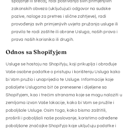
spajanje ili stečaj, radi poštivanja svih primjenjivih
zakonskih obveza (uključujući odgovor na sudske
pozive, naloge za pretres i slične zahtjeve), radi
provođenja svih primjenjivih uvjeta pružanja usluge ili
pravila te radi zaštite ili obrane Usluga, naših prava i
prava naših korisnika ili drugih.
Odnos sa Shopifyjem
Usluge se hostaju na Shopifyju, koji prikuplja i obrađuje
Vaše osobne podatke o pristupu i korištenju Usluga kako
bi Vam pružio i unaprijedio te Usluge. Informacije koje
pošaljete Uslugama bit će prenesene i dijeljene sa
Shopifyjem, kao i trećim stranama koje se mogu nalaziti u
zemljama izvan Vaše lokacije, kako bi Vam se pružile i
poboljšale Usluge. Osim toga, kako bismo zaštitili,
proširili i poboljšali naše poslovanje, koristimo određene
poboljšane značajke Shopifyja koje uključuju podatke i