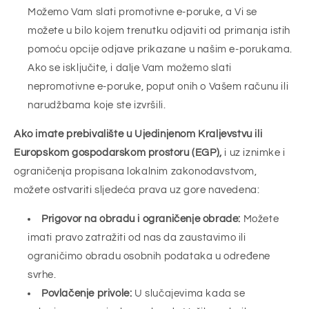
Možemo Vam slati promotivne e-poruke, a Vi se
možete u bilo kojem trenutku odjaviti od primanja istih
pomoću opcije odjave prikazane u našim e-porukama.
Ako se isključite, i dalje Vam možemo slati
nepromotivne e-poruke, poput onih o Vašem računu ili
narudžbama koje ste izvršili.
Ako imate prebivalište u Ujedinjenom Kraljevstvu ili
Europskom gospodarskom prostoru (EGP),
i uz iznimke i
ograničenja propisana lokalnim zakonodavstvom,
možete ostvariti sljedeća prava uz gore navedena:
Prigovor na obradu i ograničenje obrade:
Možete
imati pravo zatražiti od nas da zaustavimo ili
ograničimo obradu osobnih podataka u određene
svrhe.
Povlačenje privole:
U slučajevima kada se