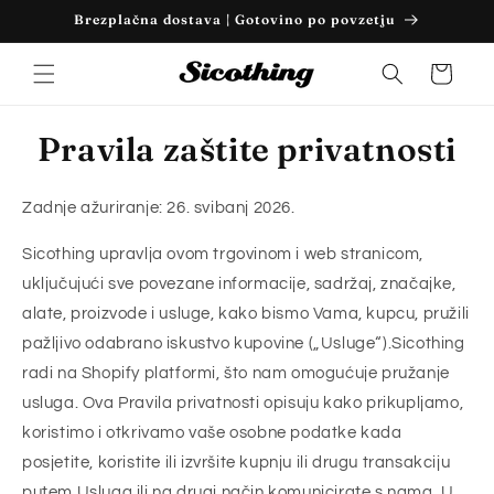
Preskoči
Brezplačna dostava | Gotovino po povzetju
na
sadržaj
Košarica
Pravila zaštite privatnosti
Zadnje ažuriranje: 26. svibanj 2026.
Sicothing upravlja ovom trgovinom i web stranicom,
uključujući sve povezane informacije, sadržaj, značajke,
alate, proizvode i usluge, kako bismo Vama, kupcu, pružili
pažljivo odabrano iskustvo kupovine („Usluge“).Sicothing
radi na Shopify platformi, što nam omogućuje pružanje
usluga. Ova Pravila privatnosti opisuju kako prikupljamo,
koristimo i otkrivamo vaše osobne podatke kada
posjetite, koristite ili izvršite kupnju ili drugu transakciju
putem Usluga ili na drugi način komunicirate s nama. U